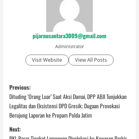
pijarnusantara3009@gmail.com
Administrator
Visit Website
View All Posts
P
Previous:
o
Dituding ‘Orang Luar’ Saat Aksi Damai, DPP ABJI Tunjukkan
Legalitas dan Eksistensi DPD Gresik; Dugaan Provokasi
s
Berujung Laporan ke Propam Polda Jatim
t
Next:
n
PKL Pasar Tingkat Lamongan Direlokasi ke Kawasan Parkir,