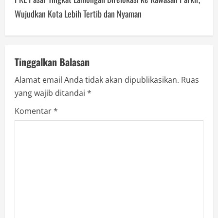
a
Wujudkan Kota Lebih Tertib dan Nyaman
v
i
Tinggalkan Balasan
g
Alamat email Anda tidak akan dipublikasikan.
Ruas
a
yang wajib ditandai
*
Komentar
*
t
i
o
n