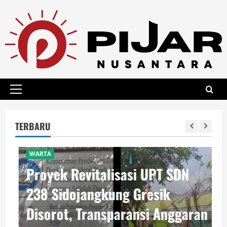
Skip
to
content
Primary
Menu
TERBARU
WARTA
Proyek Revitalisasi UPT SDN
238 Sidojangkung Gresik
Disorot, Transparansi Anggaran