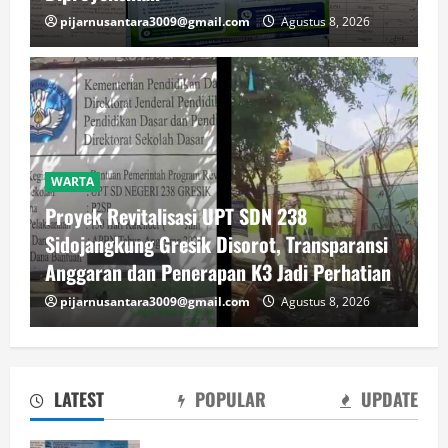
pijarnusantara3009@gmail.com
Agustus 8, 2026
WARTA
Proyek Revitalisasi UPT SDN 238
Sidojangkung Gresik Disorot, Transparansi
Anggaran dan Penerapan K3 Jadi Perhatian
pijarnusantara3009@gmail.com
Agustus 8, 2026
LATEST
POPULAR
UPDATE