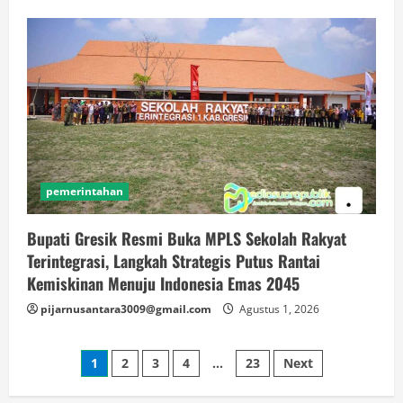
pemerintahan
Bupati Gresik Resmi Buka MPLS Sekolah Rakyat
Terintegrasi, Langkah Strategis Putus Rantai
Kemiskinan Menuju Indonesia Emas 2045
pijarnusantara3009@gmail.com
Agustus 1, 2026
Paginasi
1
2
3
4
…
23
Next