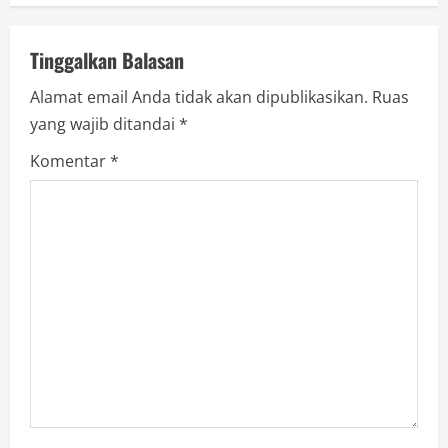
v
i
Tinggalkan Balasan
g
Alamat email Anda tidak akan dipublikasikan.
Ruas
a
yang wajib ditandai
*
Komentar
*
t
i
o
n