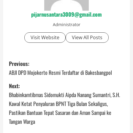
pijarnusantara3009@gmail.com
Administrator
Visit Website
View All Posts
P
Previous:
o
ABJI DPD Mojokerto Resmi Terdaftar di Bakesbangpol
s
Next:
Bhabinkamtibmas Sidomukti Aipda Nanang Sumantri, S.H.
t
Kawal Ketat Penyaluran BPNT Tiga Bulan Sekaligus,
n
Pastikan Bantuan Tepat Sasaran dan Aman Sampai ke
a
Tangan Warga