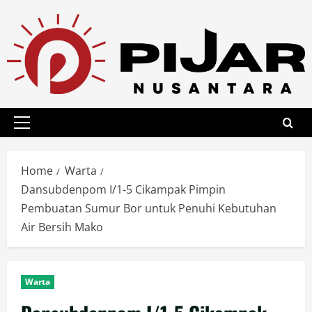
Skip
to
content
Primary
Menu
Home
Warta
Dansubdenpom I/1-5 Cikampak Pimpin
Pembuatan Sumur Bor untuk Penuhi Kebutuhan
Air Bersih Mako
Warta