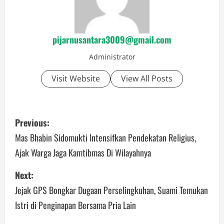
pijarnusantara3009@gmail.com
Administrator
Visit Website
View All Posts
P
Previous:
o
Mas Bhabin Sidomukti Intensifkan Pendekatan Religius,
Ajak Warga Jaga Kamtibmas Di Wilayahnya
s
Next:
t
Jejak GPS Bongkar Dugaan Perselingkuhan, Suami Temukan
n
Istri di Penginapan Bersama Pria Lain
a