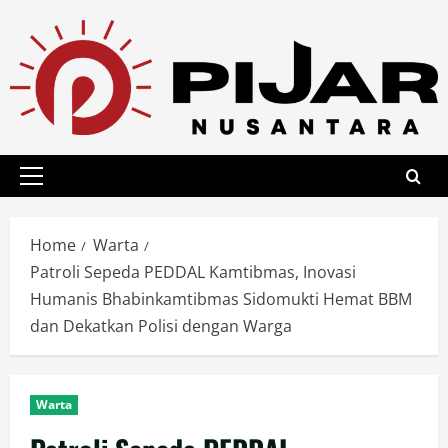
Skip
to
content
Primary
Menu
Home
Warta
Patroli Sepeda PEDDAL Kamtibmas, Inovasi
Humanis Bhabinkamtibmas Sidomukti Hemat BBM
dan Dekatkan Polisi dengan Warga
Warta