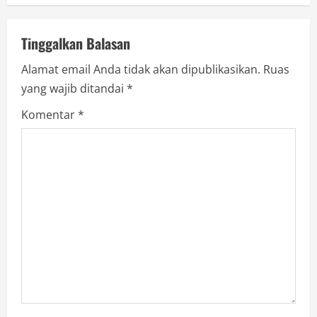
v
Tinggalkan Balasan
i
Alamat email Anda tidak akan dipublikasikan.
Ruas
g
yang wajib ditandai
*
a
Komentar
*
t
i
o
n