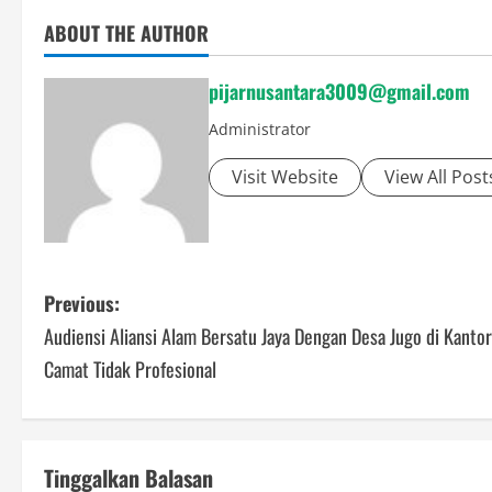
ABOUT THE AUTHOR
pijarnusantara3009@gmail.com
Administrator
Visit Website
View All Post
P
Previous:
Audiensi Aliansi Alam Bersatu Jaya Dengan Desa Jugo di Kanto
o
Camat Tidak Profesional
s
t
Tinggalkan Balasan