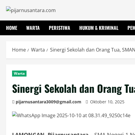
Skip
to
content
HOME
WARTA
PERISTIWA
HUKUM & KRIMINAL
PE
Home
Warta
Sinergi Sekolah dan Orang Tua, SMAN
Warta
Sinergi Sekolah dan Orang T
pijarnusantara3009@gmail.com
Oktober 10, 2025
LAMONGAN, Pijarnusantara –
SMA Negeri 1 N