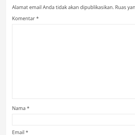
n
Alamat email Anda tidak akan dipublikasikan.
Ruas yan
a
Komentar
*
v
i
g
a
t
i
o
Nama
*
n
Email
*