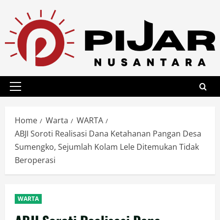
Skip
to
content
Primary
Menu
Home
Warta
WARTA
ABJI Soroti Realisasi Dana Ketahanan Pangan Desa
Sumengko, Sejumlah Kolam Lele Ditemukan Tidak
Beroperasi
WARTA