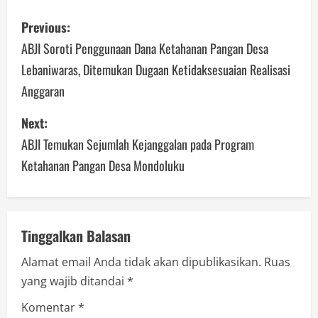
P
Previous:
o
ABJI Soroti Penggunaan Dana Ketahanan Pangan Desa
Lebaniwaras, Ditemukan Dugaan Ketidaksesuaian Realisasi
s
Anggaran
t
Next:
n
ABJI Temukan Sejumlah Kejanggalan pada Program
a
Ketahanan Pangan Desa Mondoluku
v
i
Tinggalkan Balasan
g
Alamat email Anda tidak akan dipublikasikan.
Ruas
a
yang wajib ditandai
*
Komentar
*
t