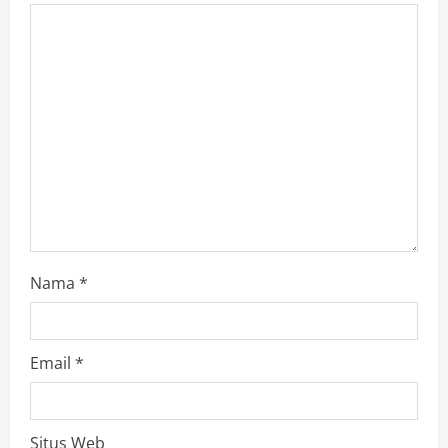
i
o
n
Nama
*
Email
*
Situs Web