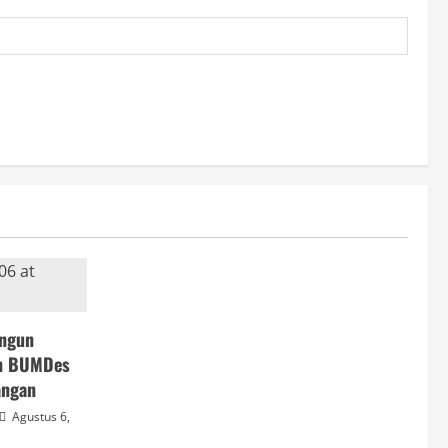
angun
n BUMDes
angan
Agustus 6,