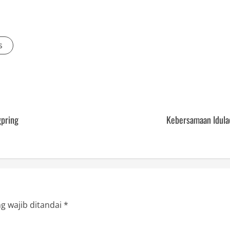
s
gpring
Kebersamaan Idula
g wajib ditandai
*