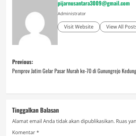
pijarnusantara3009@gmail.com
Administrator
Visit Website
View All Post
P
Previous:
Pemprov Jatim Gelar Pasar Murah ke-70 di Gunungrejo Kedun
o
s
t
Tinggalkan Balasan
n
Alamat email Anda tidak akan dipublikasikan.
Ruas yan
a
Komentar
*