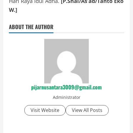
Hari Raya Idul Adha.
[P.Shal/As’ad/Tanto Eko
W.]
ABOUT THE AUTHOR
pijarnusantara3009@gmail.com
Administrator
Visit Website
View All Posts