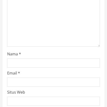
i
o
n
Nama
*
Email
*
Situs Web