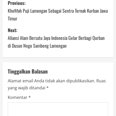
P
Previous:
o
Khofifah Puji Lamongan Sebagai Sentra Ternak Kurban Jawa
Timur
s
Next:
t
Aliansi Alam Bersatu Jaya Indonesia Gelar Berbagi Qurban
n
di Dusun Nogo Sambeng Lamongan
a
v
Tinggalkan Balasan
i
Alamat email Anda tidak akan dipublikasikan.
Ruas
g
yang wajib ditandai
*
a
Komentar
*
t