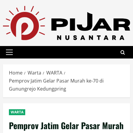
Skip
to
content
Primary
Menu
Home
Warta
WARTA
Pemprov Jatim Gelar Pasar Murah ke-70 di
Gunungrejo Kedungpring
WARTA
Pemprov Jatim Gelar Pasar Murah