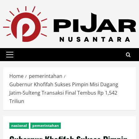
Skip
to
content
Primary
Menu
Home
pemerintahan
Gubernur Khofifah Sukses Pimpin Misi Dagang
Jatim-Sulteng Transaksi Final Tembus Rp 1,542
Triliun
nasional
pemerintahan