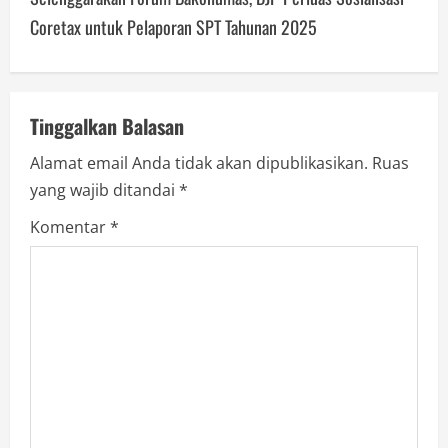
n
Coretax untuk Pelaporan SPT Tahunan 2025
a
v
Tinggalkan Balasan
i
Alamat email Anda tidak akan dipublikasikan.
Ruas
g
yang wajib ditandai
*
a
Komentar
*
t
i
o
n