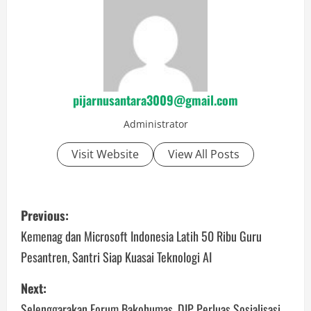
pijarnusantara3009@gmail.com
Administrator
Visit Website
View All Posts
P
Previous:
o
Kemenag dan Microsoft Indonesia Latih 50 Ribu Guru
Pesantren, Santri Siap Kuasai Teknologi AI
s
Next:
t
Selenggarakan Forum Bakohumas, DJP Perluas Sosialisasi