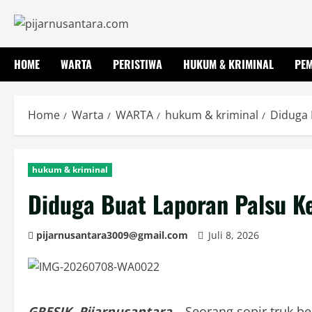
Skip
to
content
HOME
WARTA
PERISTIWA
HUKUM & KRIMINAL
PE
Home
Warta
WARTA
hukum & kriminal
Diduga 
hukum & kriminal
Diduga Buat Laporan Palsu Ke
pijarnusantara3009@gmail.com
Juli 8, 2026
GRESIK, Pijarnusantara –
Seorang sopir truk b