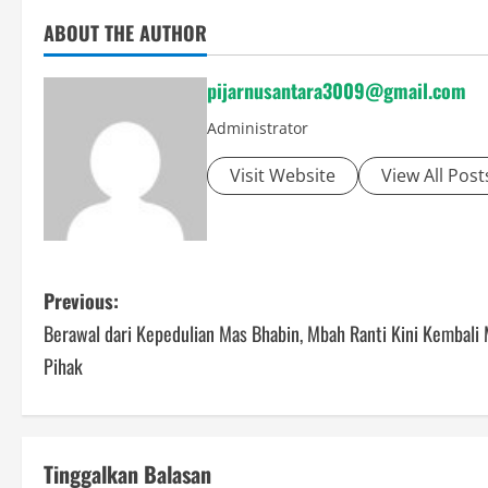
ABOUT THE AUTHOR
pijarnusantara3009@gmail.com
Administrator
Visit Website
View All Post
P
Previous:
Berawal dari Kepedulian Mas Bhabin, Mbah Ranti Kini Kembali
o
Pihak
s
t
Tinggalkan Balasan