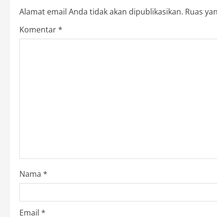
n
Alamat email Anda tidak akan dipublikasikan.
Ruas yan
a
Komentar
*
v
i
g
a
t
i
o
Nama
*
n
Email
*