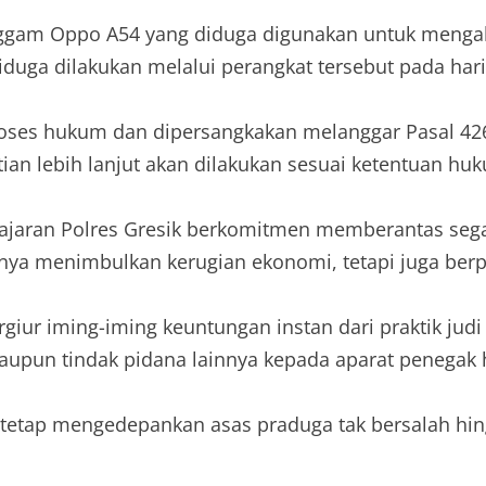
ggam Oppo A54 yang diduga digunakan untuk mengaks
diduga dilakukan melalui perangkat tersebut pada har
roses hukum dan dipersangkakan melanggar Pasal 426
an lebih lanjut akan dilakukan sesuai ketentuan hu
ran Polres Gresik berkomitmen memberantas segala 
nya menimbulkan kerugian ekonomi, tetapi juga berp
giur iming-iming keuntungan instan dari praktik jud
 maupun tindak pidana lainnya kepada aparat penegak
 tetap mengedepankan asas praduga tak bersalah hi